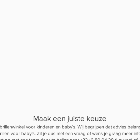
Maak een juiste keuze
brillenwinkel voor kinderen
en baby’s. Wij begrijpen dat advies belangr
illen voor baby’s. Zit je dus met een vraag of wens je graag meer i
act op met
ons team
door te bellen naar
+32 16 89 94 28
(Leuven) of