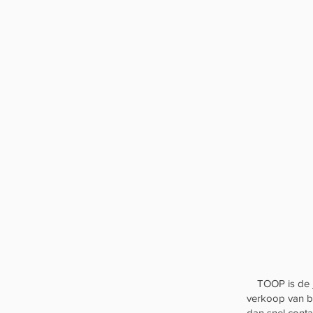
TOOP is de
verkoop van br
dan snel cont