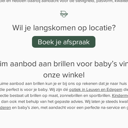
el en hebben daarbij aandacht voor de stevigheid, pasvorm, kwaliteit
Wil je langskomen op locatie?
Boek je afspraak
im aanbod aan brillen voor baby’s vin
onze winkel
uime aanbod aan brillen kun je er bij ons op rekenen dat je naar hui
die perfect is voor je baby. Wij zijn dé
optiek in Leuven en Edegem
die
ectie bestaat uit brillen op maat, zonnebrillen en sportbrillen.
Kinderm
s dan ook met behulp van het gepaste advies. Wij laten je steeds kwal
nderen
en baby’s zien, met aandacht voor een perfecte na-service en g