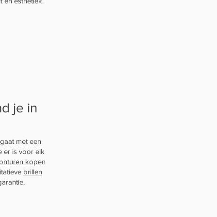
 en esthetiek.
d je in
s gaat met een
 er is voor elk
onturen kopen
itatieve
brillen
arantie.