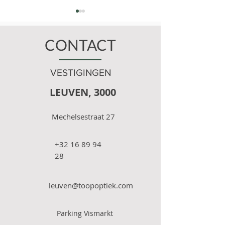
CONTACT
VESTIGINGEN
LEUVEN, 3000
Zonnebrillen: onmisbaar
Help mijn kind 
voor kinderogen
oogpleister?!
Mechelsestraat 27
+32 16 89 94
28
leuven@toopoptiek.com
Parking Vismarkt