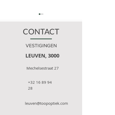
CONTACT
Oakley
VESTIGINGEN
LEUVEN, 3000
Help mijn kind moet een
oogpleister?!
Mechelsestraat 27
+32 16 89 94
28
leuven@toopoptiek.com