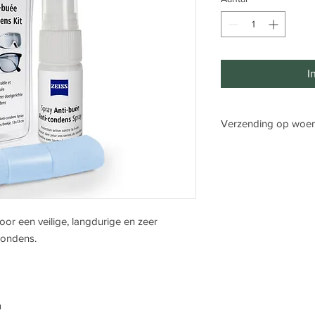
I
Verzending op woe
Pakketjes worden st
or een veilige, langdurige en zeer
condens.
m