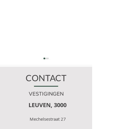
CONTACT
VESTIGINGEN
LEUVEN, 3000
Zonnebrillen: onmisbaar
Help mijn kind 
voor kinderogen
oogpleister?!
Mechelsestraat 27